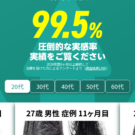
2024年度6ヶ月以上継続して
治療を受けた方によるアンケートより（
調査結果LINK
）
20代
30代
40代
50代
60代
目
25歳 男性 症例 3ヶ月目