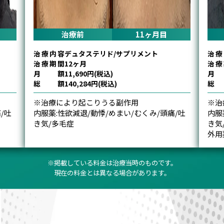
治療前
3ヶ月目
治療内容
Birth/CPローション
治療
治療期間
12ヶ月
治療
月額
23,427円(税込)
月
総額
281,119円(税込)
総
※治療により起こりうる副作用
※治
/吐
内服薬:性欲減退/動悸/めまい/むくみ/頭痛/吐
内服
き気/多毛症
き気
外用薬:頭皮のかゆみ/不快感
外用
※掲載している料金は治療当時のものです。
現在の料金とは異なる場合があります。