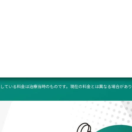
月額
10,326円(税
総額
123,916円(
※治療により起こり
内服薬:性欲減退/動悸
多毛症
載している料金は治療当時のものです。
現在の料金とは異なる場合があり