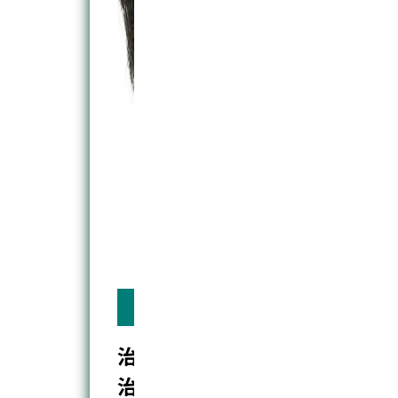
3ヶ月目
治
治