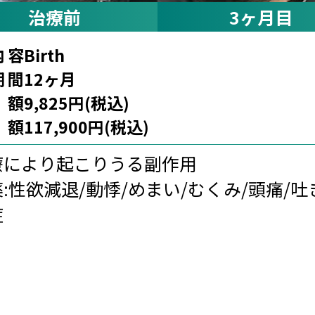
月目
痛/吐き気/