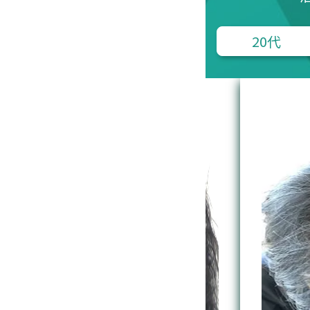
20代
26歳 男性 症例 3