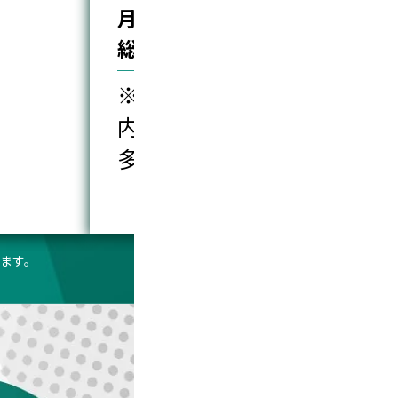
込)
税込)
うる副作用
※
/めまい/むくみ/頭痛/吐き気/
内
多
ます。