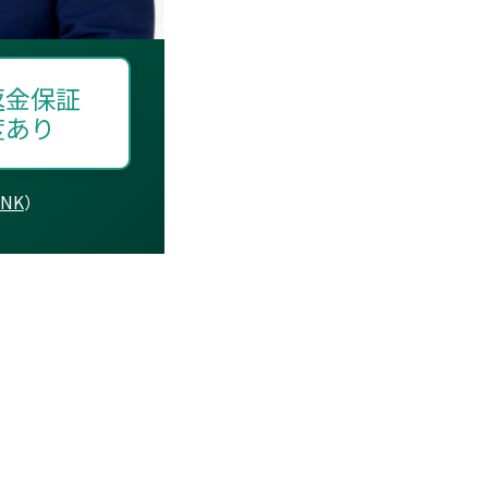
返金保証
度あり
NK
）