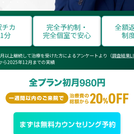
駅チカ
完全予約制・
全額
1分
完全個室で安心
制
6ヶ月以上継続して治療を受けた方によるアンケートより（
調査結果LI
月から2025年12月までの実績