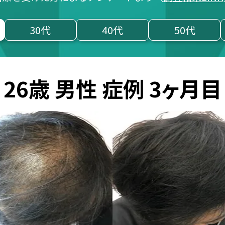
30代
40代
50代
ヶ月目
27歳 男