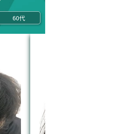
60代
性 症例 3ヶ月目