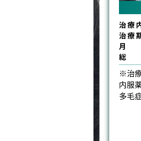
治療前
3ヶ
治療内容
Birth
治療期間
12ヶ月
月額
9,825円(税込)
総額
117,900円(税込)
※治療により起こりうる副作用
内服薬:性欲減退/動悸/めまい/むくみ/頭
多毛症