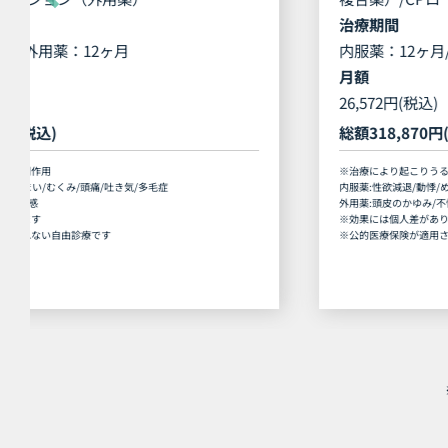
治療期間
内服薬：12ヶ月/外用薬：12ヶ月
月額
26,572円(税込)
総額
318,870円(税込)
※治療により起こりうる副作用
内服薬:性欲減退/動悸/めまい/むくみ/頭痛/吐き気/多毛症
外用薬:頭皮のかゆみ/不快感
※効果には個人差があります
※公的医療保険が適用されない自由診療です