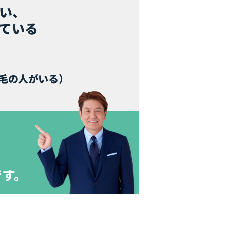
い、
ている
毛の人がいる）
です。