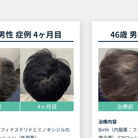
46歳 男性 症例 2ヶ月目
治療前
2ヶ月目
治療内容
Birth（内服薬：フィナステリドとミノキシジルの
複合薬）/CPローション（外用薬）/Dr.AGAオリジ