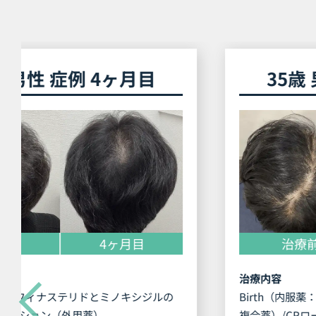
35歳 男性 症例 4ヶ月目
治療前
4ヶ月目
治療内容
Birth（内服薬：フィナステリドとミノキシジルの
複合薬）/CPローション（外用薬）