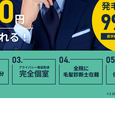
0
円
れる！
03.
04.
05
全院に
プライバシー徹底配慮
完全個室
分
毛髪診断士在籍
※2 