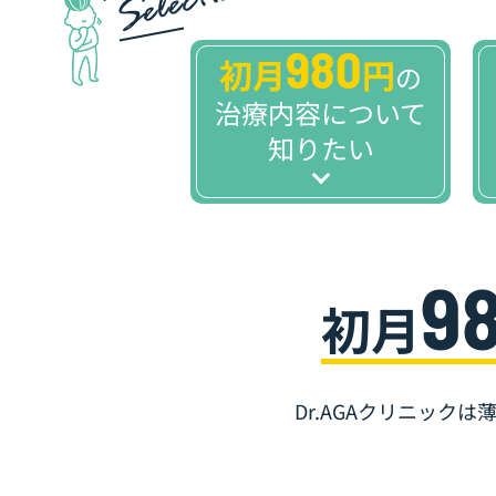
980
初月
円
の
治療内容について
知りたい
9
初月
Dr.AGAクリニック