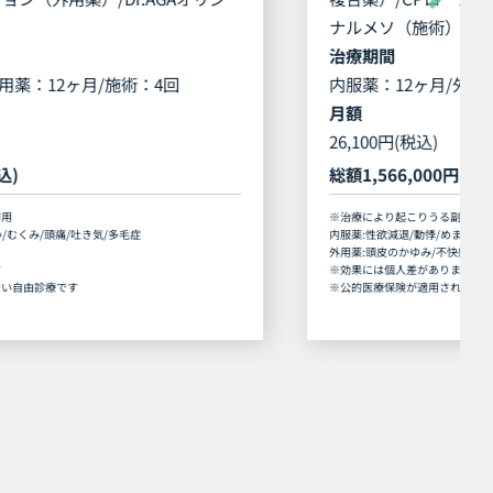
ナルメソ（施術）
治療期間
内服薬：12ヶ月/外用薬：12ヶ月/施術：12回
月額
26,100円(税込)
総額
1,566,000円(税込) 60回払い
※治療により起こりうる副作用
内服薬:性欲減退/動悸/めまい/むくみ/頭痛/吐き気/多毛症
外用薬:頭皮のかゆみ/不快感
※効果には個人差があります
※公的医療保険が適用されない自由診療です
。