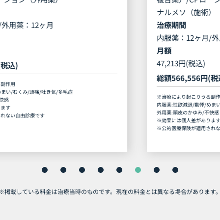
ナルメソ（施術）
治療期間
内服薬：12ヶ月/外用薬：12ヶ月/施術：4回
月額
47,213円(税込)
総額
566,556円(税込)
※治療により起こりうる副作用
内服薬:性欲減退/動悸/めまい/むくみ/頭痛/吐き気/多毛症
外用薬:頭皮のかゆみ/不快感
※効果には個人差があります
※公的医療保険が適用されない自由診療です
※掲載している料金は治療当時のものです。
現在の料金とは異なる場合があります