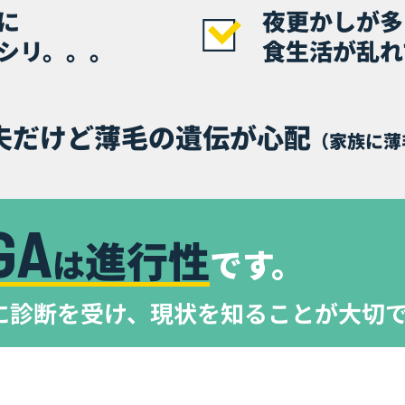
に
夜更かしが多
シリ。。。
食生活が乱れ
夫だけど薄毛の遺伝が心配
（家族に薄
GA
進行性
は
です。
に診断を受け、
現状を知ることが大切