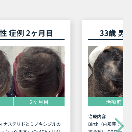
33歳 男性 症例 3ヶ月目
治療前
3ヶ月目
治療内容
Birth（内服薬：フィナステリドとミノキシジルの
複合薬）/CPローション（外用薬）/Dr.AGAオリジ