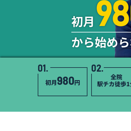
98
初月
から始めら
01.
02.
全院
980
初月
円
駅チカ徒歩1