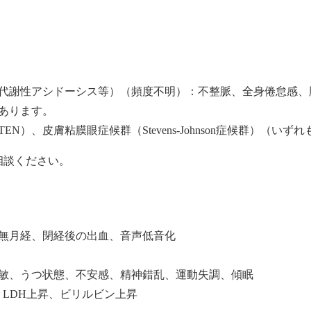
代謝性アシドーシス等）（頻度不明）：不整脈、全身倦怠感、
あります。
ysis：TEN）、皮膚粘膜眼症候群（Stevens-Johnson症候群）（い
相談ください。
無月経、閉経後の出血、音声低音化
敏、うつ状態、不安感、精神錯乱、運動失調、傾眠
昇、LDH上昇、ビリルビン上昇