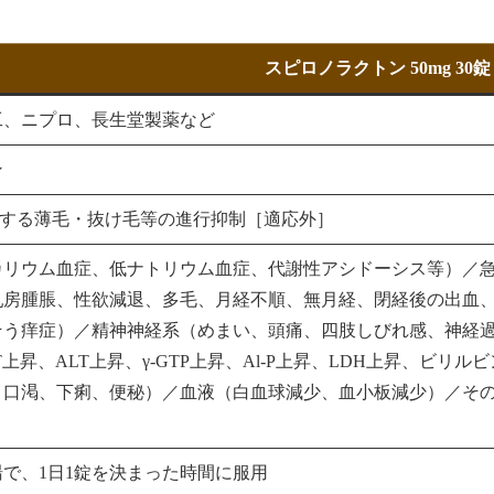
スピロノラクトン 50mg 30錠
工、ニプロ、長生堂製薬など
ン
生する薄毛・抜け毛等の進行抑制［適応外］
カリウム血症、低ナトリウム血症、代謝性アシドーシス等）／
乳房腫脹、性欲減退、多毛、月経不順、無月経、閉経後の出血
そう痒症）／精神神経系（めまい、頭痛、四肢しびれ感、神経
T上昇、ALT上昇、γ-GTP上昇、Al-P上昇、LDH上昇、ビリ
、口渇、下痢、便秘）／血液（白血球減少、血小板減少）／そ
で、1日1錠を決まった時間に服用