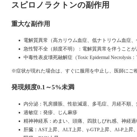
スピロノラクトンの副作用
重大な副作用
電解質異常（高カリウム血症、低ナトリウム血症、
急性腎不全（頻度不明）：電解質異常を伴うことが
中毒性表皮壊死融解症（Toxic Epidermal Necrol
※症状が現れた場合は、すぐに服用を中止し、医師にご
発現頻度0.1～5%未満
内分泌：乳房腫脹、性欲減退、多毛症、月経不順、
過敏症：発疹、じん麻疹
精神神経系：めまい、頭痛、四肢しびれ感、神経過
肝臓：AST上昇、ALT上昇、γ-GTP上昇、Al-P上