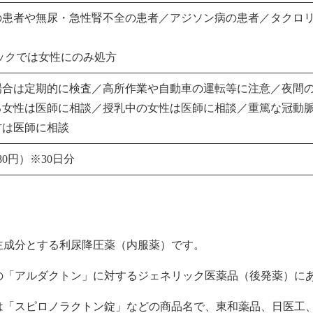
の患者や無尿・急性腎不全の患者／アジソン病の患者／タクロ
ックでは女性にのみ処方
場合は定期的に検査／高所作業や自動車の運転等に注意／夜間
る女性は医師に相談／授乳中の女性は医師に相談／重篤な冠動
方は医師に相談
380円）※30日分
主成分とする利尿降圧薬（内服薬）です。
の「アルダクトン」に対するジェネリック医薬品（後発薬）に
は「スピロノラクトン錠」などの商品名で、東和薬品、日医工