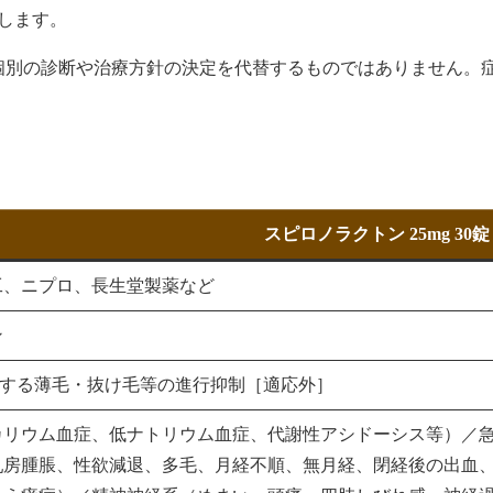
介します。
個別の診断や治療方針の決定を代替するものではありません。
スピロノラクトン 25mg 30錠
工、ニプロ、長生堂製薬など
ン
生する薄毛・抜け毛等の進行抑制［適応外］
カリウム血症、低ナトリウム血症、代謝性アシドーシス等）／
乳房腫脹、性欲減退、多毛、月経不順、無月経、閉経後の出血