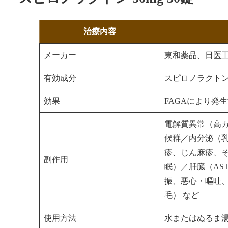
治療内容
メーカー
東和薬品、日医
有効成分
スピロノラクト
効果
FAGAにより発
電解質異常（高
候群／内分泌（
疹、じん麻疹、
副作用
眠）／肝臓（AS
振、悪心・嘔吐
毛） など
使用方法
水またはぬるま湯