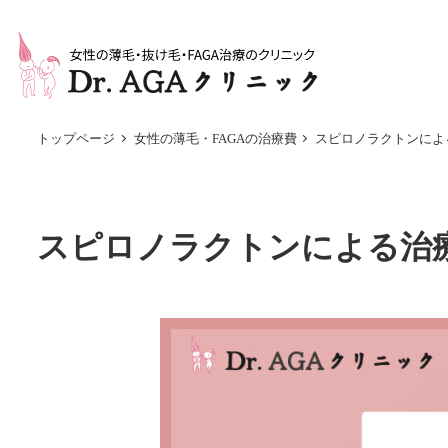
メ
イ
ン
コ
ン
トップページ
女性の薄毛・FAGAの治療費
スピロノラクトンによ
テ
ン
ツ
スピロノラクトンによる治
へ
移
動