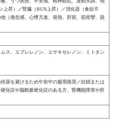
過敏、うつ状態、不安感、精神錯乱、運動失調、傾
ルビン上昇）／腎臓（BUN上昇）／消化器（食欲不
の他（倦怠感、心悸亢進、発熱、肝斑、筋痙攣、脱
リムス、エプレレノン、エサキセレノン、ミトタン
の排尿を避けるため午前中の服用推奨／妊婦または
脈硬化症や脳動脈硬化症のある方、腎機能障害や肝