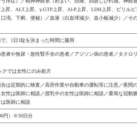
そう痒症）／精神神経系（めまい、頭痛、四肢しびれ感、神経
T上昇、ALT上昇、γ-GTP上昇、Al-P上昇、LDH上昇、ビリ
、口渇、下痢、便秘）／血液（白血球減少、血小板減少）／そ
で、1日1錠を決まった時間に服用
の患者や無尿・急性腎不全の患者／アジソン病の患者／タクロ
ックでは女性にのみ処方
場合は定期的に検査／高所作業や自動車の運転等に注意／夜間
る女性は医師に相談／授乳中の女性は医師に相談／重篤な冠動
方は医師に相談
190円）※30日分