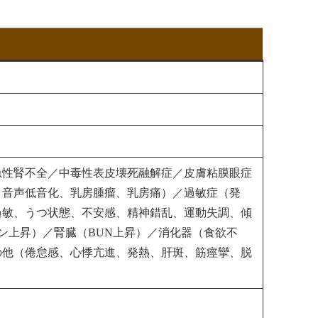
急性腎不全／中毒性表皮壊死融解症／皮膚粘膜眼症
、音声低音化、乳房腫瘤、乳房痛）／過敏症（発
過敏、うつ状態、不安感、精神錯乱、運動失調、傾
ルビン上昇）／腎臓（BUN上昇）／消化器（食欲不
の他（倦怠感、心悸亢進、発熱、肝斑、筋痙攣、脱