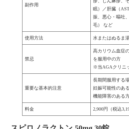
疹、じん麻疹、
副作用
眠）／肝臓（AS
振、悪心・嘔吐
毛） など
使用方法
水またはぬるま湯
高カリウム血症
禁忌
を服用中の方
※当AGAクリニ
長期間服用する
重要な基本的注意
妊娠可能性のあ
機能障害のある
料金
2,900円（税込3,
スピロノラクトン 50mg 30錠