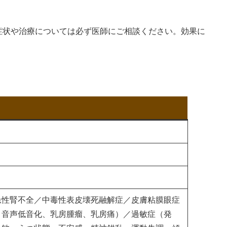
症状や治療については必ず医師にご相談ください。効果に
急性腎不全／中毒性表皮壊死融解症／皮膚粘膜眼症
、音声低音化、乳房腫瘤、乳房痛）／過敏症（発