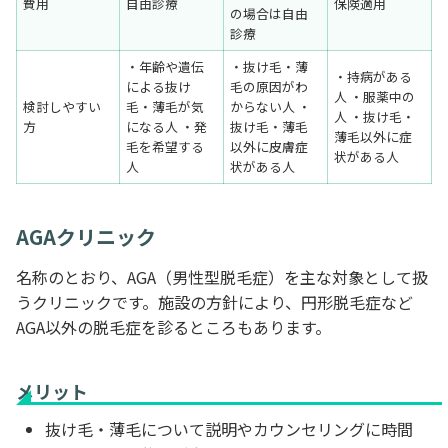
費用
自由診療
保険適用
の場合は自由
診療
・年齢や遺伝
・抜け毛・薄
・持病がある
による抜け
毛の原因がわ
人 ・服薬中の
検討しやすい
毛・薄毛が気
からない人 ・
人 ・抜け毛・
方
になる人 ・発
抜け毛・薄毛
薄毛以外に症
毛を希望する
以外に皮膚症
状がある人
人
状がある人
AGAクリニック
名称のとおり、AGA（男性型脱毛症）を主な対象として扱
うクリニックです。施設の方針により、円形脱毛症など
AGA以外の脱毛症を診るところもあります。
メリット
抜け毛・薄毛について説明やカウンセリングに時間