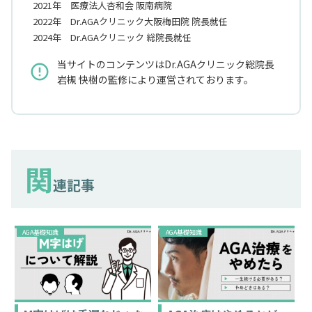
2021年 医療法人杏和会 阪南病院
2022年 Dr.AGAクリニック大阪梅田院 院長就任
2024年 Dr.AGAクリニック 総院長就任
当サイトのコンテンツはDr.AGAクリニック総院長
error_outline
岩槻 快樹の監修により運営されております。
関
連記事
AGA基礎知識
AGA基礎知識