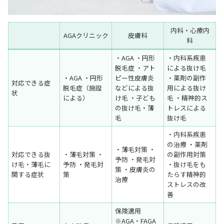
内科・心療内
AGAクリニック
皮膚科
科
・AGA ・円形
・内科系疾患
脱毛症 ・アト
による抜け毛
・AGA ・円形
ピー性皮膚炎
・薬剤の副作
対応できる症
脱毛症（施設
などによる抜
用による抜け
状
による）
け毛 ・子ども
毛 ・精神的ス
の抜け毛・薄
トレスによる
毛
抜け毛
・内科系疾患
の治療 ・薬剤
・薄毛対策 ・
対応できる抜
・薄毛対策 ・
の副作用対策
予防 ・発毛対
け毛・薄毛に
予防 ・発毛対
・抜け毛をも
策 ・皮膚炎の
関する症状
策
たらす精神的
治療
ストレスの改
善
保険適用
※AGA・FAGA