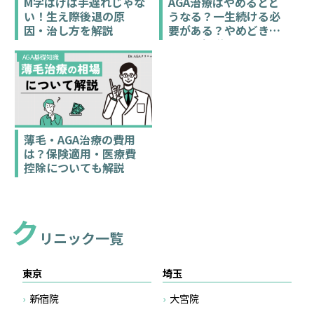
M字はげは手遅れじゃな
AGA治療はやめるとど
い！生え際後退の原
うなる？一生続ける必
因・治し方を解説
要がある？やめどきは
あるか解説
AGA基礎知識
薄毛・AGA治療の費用
は？保険適用・医療費
控除についても解説
ク
リニック一覧
東京
埼玉
新宿院
大宮院