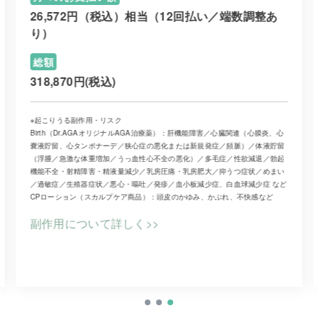
26,572円（税込）相当（12回払い／端数調整あ
り）
総額
318,870円(税込)
※起こりうる副作用・リスク
Birth（Dr.AGAオリジナルAGA治療薬）：肝機能障害／心臓関連（心膜炎、心
嚢液貯留、心タンポナーデ／狭心症の悪化または新規発症／頻脈）／体液貯留
（浮腫／急激な体重増加／うっ血性心不全の悪化）／多毛症／性欲減退／勃起
機能不全・射精障害・精液量減少／乳房圧痛・乳房肥大／抑うつ症状／めまい
／過敏症／生殖器症状／悪心・嘔吐／発疹／血小板減少症、白血球減少症 など
CPローション（スカルプケア商品）：頭皮のかゆみ、かぶれ、不快感など
副作用について詳しく>>