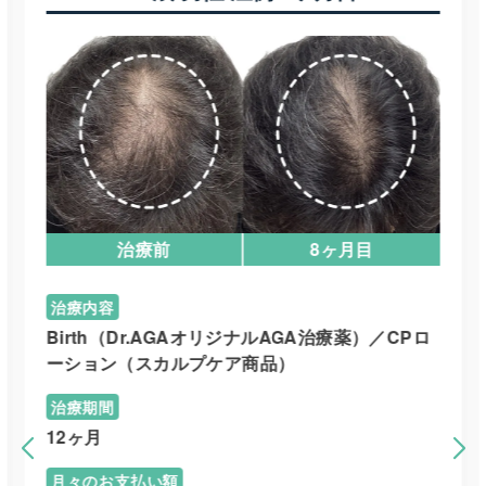
治療前
8ヶ月目
治療内容
Birth（Dr.AGAオリジナルAGA治療薬）／CPロ
ーション（スカルプケア商品）
治療期間
12ヶ月
月々のお支払い額