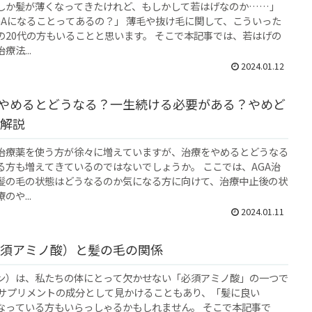
しか髪が薄くなってきたけれど、もしかして若はげなのか……」
AGAになることってあるの？」 薄毛や抜け毛に関して、こういった
の20代の方もいることと思います。 そこで本記事では、若はげの
法...
2024.01.12
はやめるとどうなる？一生続ける必要がある？やめど
解説
A治療薬を使う方が徐々に増えていますが、治療をやめるとどうなる
る方も増えてきているのではないでしょうか。 ここでは、AGA治
髪の毛の状態はどうなるのか気になる方に向けて、治療中止後の状
のや...
2024.01.11
須アミノ酸）と髪の毛の関係
ン）は、私たちの体にとって欠かせない「必須アミノ酸」の一つで
やサプリメントの成分として見かけることもあり、「髪に良い
なっている方もいらっしゃるかもしれません。 そこで本記事で