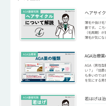
AGA基礎知識
ヘアサイク
薄毛や抜け毛
要です。 こ
（毛周期）が
薄毛が気になる
AGA治療薬
AGA治療
AGA（男性
い？」「効果
も多いのでは
を気にする男性
AGA基礎知識
若はげは治