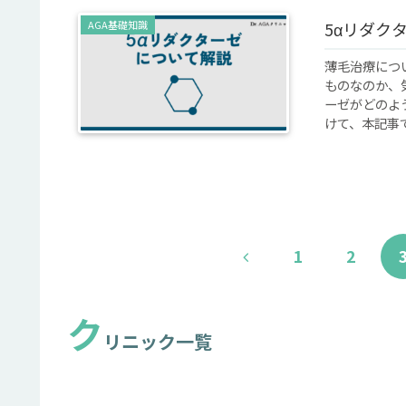
AGA基礎知識
5αリダク
薄毛治療につ
ものなのか、
ーゼがどのよ
けて、本記事では
前
1
2
へ
ク
リニック一覧