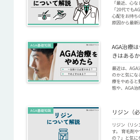
「最近、心な
「20代でも
心配をお持ち
原因から最新治療
AGA基礎知識
AGA治療
きはあるか
最近は、AG
のかと気にな
療をやめると
態や、AGA治療
AGA基礎知識
リジン（必
リジン（リシ
す。 育毛剤
の？」と気に