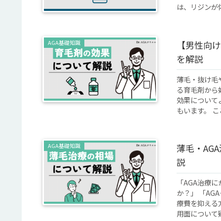
は、リジンが体
AGA基礎知識
【男性向け
を解説
薄毛・抜け毛
る育毛剤から
効果について
もいます。 ここ
AGA基礎知識
薄毛・AG
説
「AGA治療
か？」 「A
療費を抑える
用面について疑